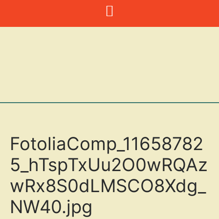
Zum
Inhalt
springen
FotoliaComp_11658782
5_hTspTxUu2O0wRQAz
wRx8S0dLMSCO8Xdg_
NW40.jpg