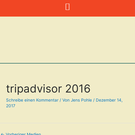
Zum
Inhalt
springen
tripadvisor 2016
Schreibe einen Kommentar
/ Von
Jens Pohle
/
Dezember 14,
2017
←
Vorheriger Medien